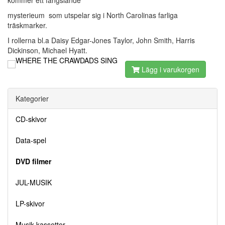
kommer ett fängslande
mysterieum som utspelar sig i North Carolinas farliga
träskmarker.
I rollerna bl.a Daisy Edgar-Jones Taylor, John Smith, Harris
Dickinson, Michael Hyatt.
Lägg i varukorgen
Kategorier
CD-skivor
Data-spel
DVD filmer
JUL-MUSIK
LP-skivor
Musik-kassetter