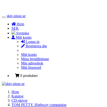
skiv-nisse.se
Toggle
Navigation
Hem
SEK
Svenska
Mitt konto
Logga in
Registrera dig
Mitt konto
Mina beställningar
Min adressbok
Mitt lösenord
0 produkter
Hem
Katalog
CD-skivor
TOM PETTY. Highway companion