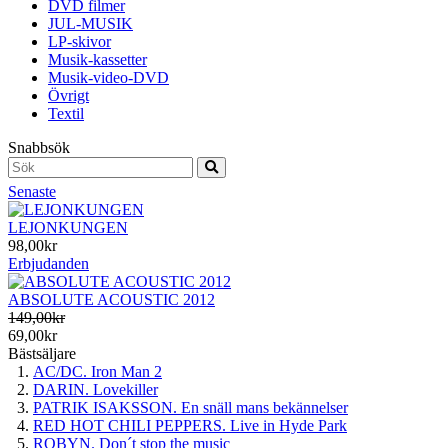
DVD filmer
JUL-MUSIK
LP-skivor
Musik-kassetter
Musik-video-DVD
Övrigt
Textil
Snabbsök
Senaste
LEJONKUNGEN
98,00kr
Erbjudanden
ABSOLUTE ACOUSTIC 2012
149,00kr
69,00kr
Bästsäljare
AC/DC. Iron Man 2
DARIN. Lovekiller
PATRIK ISAKSSON. En snäll mans bekännelser
RED HOT CHILI PEPPERS. Live in Hyde Park
ROBYN. Don´t stop the music