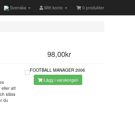
Svenska
Mitt konto
0 produkter
98,00kr
Lägg i varukorgen
es
eller att
och slåss
ar du