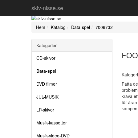
skiv-nisse.se
Hem
Katalog
Data-spel
7006732
Kategorier
FOO
CD-skivor
Data-spel
Kategor
DVD filmer
Fatta de
problem 
kräva et
JUL-MUSIK
för äran
kampen 
LP-skivor
Musik-kassetter
Musik-video-DVD