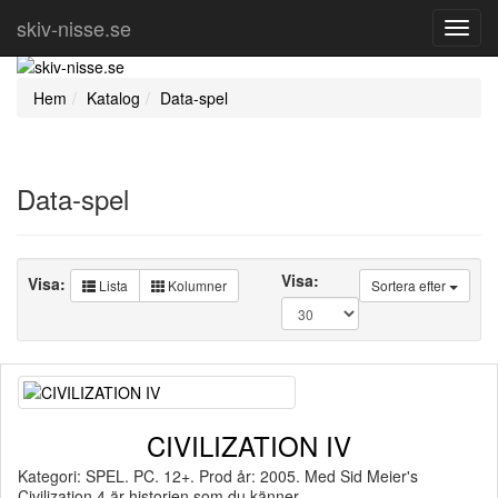
skiv-nisse.se
Toggl
Navig
Hem
Katalog
Data-spel
Data-spel
Visa:
Visa:
Lista
Kolumner
Sortera efter
CIVILIZATION IV
Kategori: SPEL. PC. 12+. Prod år: 2005. Med Sid Meier's
Civilization 4 är historien som du känner…