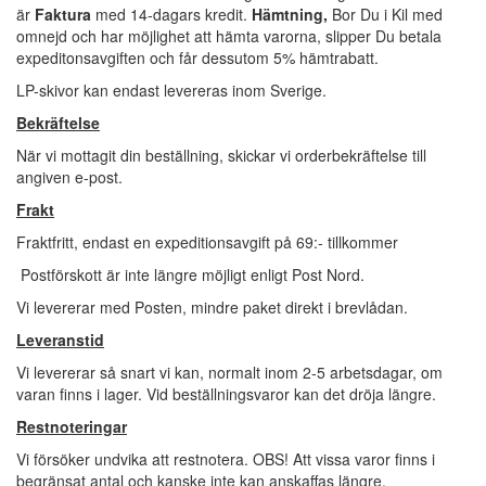
är
Faktura
med 14-dagars kredit.
Hämtning,
Bor Du i Kil med
omnejd och har möjlighet att hämta varorna, slipper Du betala
expeditonsavgiften och får dessutom 5% hämtrabatt.
LP-skivor kan endast levereras inom Sverige.
Bekräftelse
När vi mottagit din beställning, skickar vi orderbekräftelse till
angiven e-post.
Frakt
Fraktfritt, endast en expeditionsavgift på 69:- tillkommer
Postförskott är inte längre möjligt enligt Post Nord.
Vi levererar med Posten, mindre paket direkt i brevlådan.
Leveranstid
Vi levererar så snart vi kan, normalt inom 2-5 arbetsdagar, om
varan finns i lager. Vid beställningsvaror kan det dröja längre.
Restnoteringar
Vi försöker undvika att restnotera. OBS! Att vissa varor finns i
begränsat antal och kanske inte kan anskaffas längre.