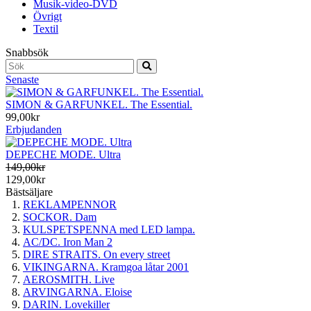
Musik-video-DVD
Övrigt
Textil
Snabbsök
Senaste
SIMON & GARFUNKEL. The Essential.
99,00kr
Erbjudanden
DEPECHE MODE. Ultra
149,00kr
129,00kr
Bästsäljare
REKLAMPENNOR
SOCKOR. Dam
KULSPETSPENNA med LED lampa.
AC/DC. Iron Man 2
DIRE STRAITS. On every street
VIKINGARNA. Kramgoa låtar 2001
AEROSMITH. Live
ARVINGARNA. Eloise
DARIN. Lovekiller